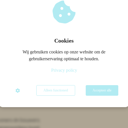
Cookies
Wij gebruiken cookies op onze website om de
gebruikerservaring optimaal te houden.
ngsplannen
Privacy policy
teit
en communicatie
ervaring
Alleen functioneel
Accepteer alle
woners én bouwers.
amenwerking loont.